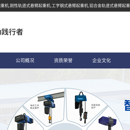
起重机
,刚性轨道式悬臂起重机,工字钢式悬臂起重机,铝合金轨道式悬臂起重
公司概况
资质荣誉
企业文化