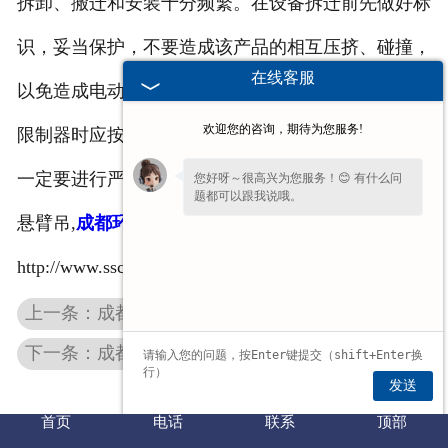
拆卸、搬迁和安装十分频繁。在设备拆迁前先做好标
识，妥当保护，不要造成该产品的相互压挤、碰撞，
在线客服
以免造成电动葫芦的损坏。安装
环链电动葫芦
的力矩
欢迎您的咨询，期待为您服务!
限制器时应按正确方式复原，为了设备的正常运行，
一定要进行严格的调试和标定，保证安全。
您好呀～很高兴为您服务！😊 有什么问
题都可以跟我说哦。
悬臂吊
,
成都环链电动葫芦
,
旋臂吊
请问您是想了解产品详情、报价，还是售
后相关问题呢？
http://www.sscrane.cn/
上一条：成都KBK悬挂组合起重机机械和钢结构部分要求
下一条：成都悬臂吊厂家介绍为什么雾天不能进行高空作业
发送
首页
电话
联系
顶部