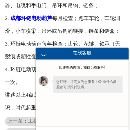
器、电缆和手电门、吊环和吊钩、链条；
2.
成都环链电动葫芦
每月检查；跑车车轮，车轮润
滑，小车横梁，吊环或吊钩的链接，链条和链盒；
3.
环链电动葫芦每年检查：齿轮、花键、轴承（无
在线客服
裂痕或塑性变形）
欢迎您的咨询，期待为您服务!
4.
环链电动葫芦换油：首 次200工作小时，以后每年
一次。
您好呀～很高兴为您服务！😊 有什么问
题都可以跟我说哦。
讲述以上4点是企业技术员基本需要掌握的应用知
识，时代起重希望让我们的设备给您带来蕞大效益。
上一条：工矿业选用的成都环链电动葫芦要选择好钢丝绳