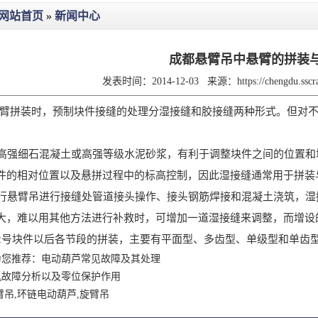
网站首页
»
新闻中心
成都悬臂吊中悬臂的拼装
发表时间：2014-12-03
来源：
https://chengdu.ssc
拼装时，预制块件接缝的处理分湿接缝和胶接缝两种形式。但对不
强细石混凝土或高强等级水泥砂浆，有利于调整块件之间的位置和
件的相对位置以及悬拼过程中的标高控制，因此湿接缝通常用于拼装与
悬臂吊进行接缝处管道接头操作、接头钢筋焊接和混凝土浇筑，湿接缝
大，难以用其他方法进行补救时，可增加一道湿接缝来调整，而增设
2号块件以后各节段的拼装，主要有平面型、多齿型、单级型和单齿
为您推荐：电动葫芦常见故障及其处理
机故障分析以及零位保护作用
臂吊,环链电动葫芦,旋臂吊