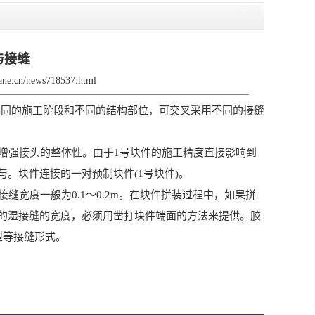
与接缝
rane.cn/news718537.html
同的施工阶段和不同的结构部位，可交叉采用不同的接缝
增强接头的整体性。由于1号块件的施工精度直接影响到
。块件连接的一对预制块件(1号块件)。
宽度一般为0.1～0.2m。在块件拼装过程中，如果拼
的湿接缝的宽度，必须用凿打块件端面的方法来提供。胶
型等接缝形式。