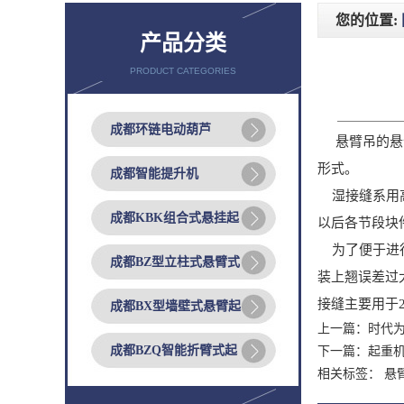
您的位置:
产品分类
PRODUCT CATEGORIES
成都环链电动葫芦
悬臂吊的悬臂
形式。
成都智能提升机
湿接缝系用高
成都KBK组合式悬挂起
以后各节段块
为了便于进行
成都BZ型立柱式悬臂式
装上翘误差过
接缝主要用于
成都BX型墙壁式悬臂起
上一篇：
时代
成都BZQ智能折臂式起
下一篇：
起重
相关标签： 悬