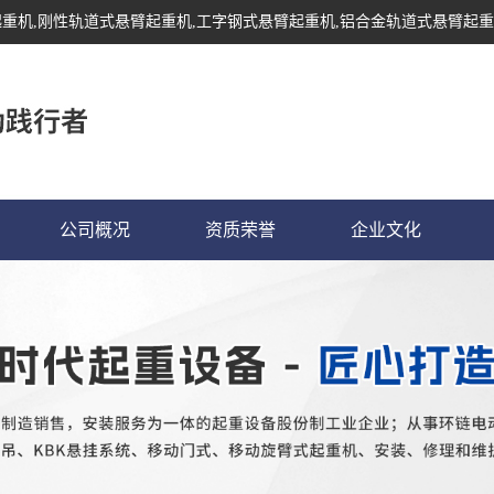
起重机
,刚性轨道式悬臂起重机,工字钢式悬臂起重机,铝合金轨道式悬臂起重
公司概况
资质荣誉
企业文化