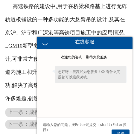
高速铁路的建设中,用于在桥梁和路基上进行无砟
轨道板铺设的一种多功能的大悬臂吊的设计,及其在
京沪、沪宁和广深港等高铁项目施工中的应用情况。
在线客服
LGM10新型多功能大悬臂门吊的设计采用模块化设
欢迎您的咨询，期待为您服务!
计,可非常方便进行组装、跨度变化、悬臂折转、隧
道内施工和升级改造。而多功能大悬臂吊的研制成
您好呀～很高兴为您服务！😊 有什么问
题都可以跟我说哦。
功,解决了高速铁路无砟轨道板的铺设施工中遇到的
许多难题,创造了明显的经济和社会效益。
上一条：成都环链电动葫芦中链条材质的选择
下一条：成都悬臂吊在安装的过程中都需要那些工具
发送