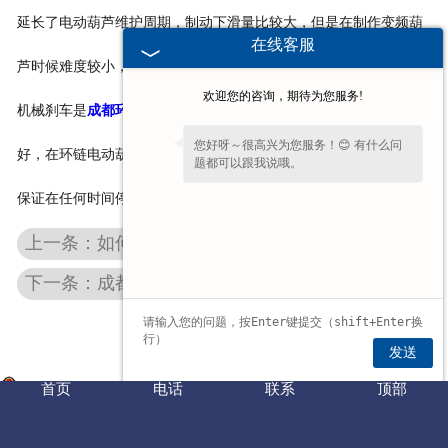
延长了电动葫芦维护周期，制动下滑量比较大，但是在制作变频葫
在线客服
芦时候难度较小，使用可靠，寿命长久。
欢迎您的咨询，期待为您服务!
机械刹车是
成都环链电动葫芦
，刹车阻力臂较大，刹车效果非常
您好呀～很高兴为您服务！😊 有什么问
好，在环链电动葫芦中主要靠它与电磁刹车相互协调，可以有效的
题都可以跟我说哦。
保证在任何时间停止机器的转动。
上一条：如何找到适合成都电动葫芦的安装点？
下一条：成都悬臂吊厂家介绍如何保养环链电动葫芦：
发送
首页
电话
联系
顶部
豫公网安备 41072702000350号