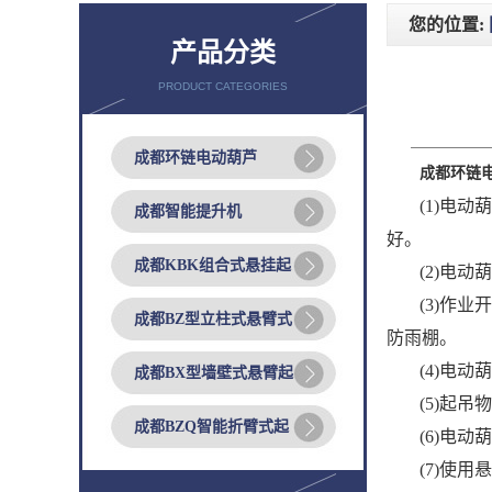
您的位置:
产品分类
PRODUCT CATEGORIES
成都环链电动葫芦
成都环链
(1)
电动葫
成都智能提升机
好。
成都KBK组合式悬挂起
(2)
电动
(3)
作业开
成都BZ型立柱式悬臂式
防雨棚。
(4)
电动
成都BX型墙壁式悬臂起
(5)
起吊物
成都BZQ智能折臂式起
(6)
电动
(7)
使用悬