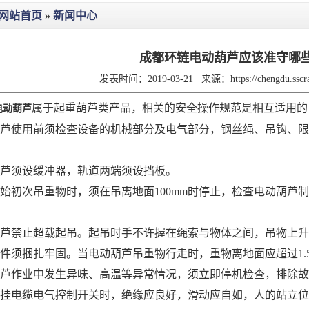
网站首页
»
新闻中心
成都环链电动葫芦应该准守哪
发表时间：2019-03-21
来源：
https://chengdu.ssc
属于起重葫芦类产品，相关的安全操作规范是相互适用的
电动葫芦
芦使用前须检查设备的机械部分及电气部分，钢丝绳、吊钩、限
葫芦须设缓冲器，轨道两端须设挡板。
始初次吊重物时，须在吊离地面
100mm
时停止，检查电动葫芦制
葫芦禁止超载起吊。起吊时手不许握在绳索与物体之间，吊物上
件须捆扎牢固。当电动葫芦吊重物行走时，重物离地面应超过
1.
葫芦作业中发生异味、高温等异常情况，须立即停机检查，排除
挂电缆电气控制开关时，绝缘应良好，滑动应自如，人的站立位