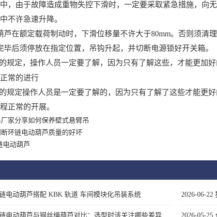
吊中，由于故障造成重物失控下滑时，一定要采取紧急措施，向
吊中不许急速升降。
葫芦在额定载荷制动时，下滑位移量不许大于
80mm
。否则须清
完毕后须停放在指定位置，吊钩升起，并切断电源锁好开关箱。
的规定，操作人员一定要了解，因为只有了解这些，才能更加好
正常的进行
的规定操作人员是一定要了解的，因为只有了解了这些才能更好
程正常的开展。
吊厂家分享如何保养壁式悬臂吊
判断环链电动葫芦质量的好坏
链电动葫芦
链电动葫芦搭配 KBK 轨道 车间模块化吊装系统
2026-06-22
链电动葫芦与钢丝绳葫芦对比：选型时该关注哪些差异
2026-05-25