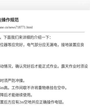
些操作规范
rane.cn/news718771.html
，下面我们来详细的介绍一下：
位器等应完好，电气部分应无漏电，接地装置应良
动情况，确认完好后才能正式作业。露天作业时须设
升时须严防冲撞。
5m
高。工作间歇不许将重物悬挂在空中。
故障后才能继续使用。
置后方应有
2m
空地并应正确操作电钮。