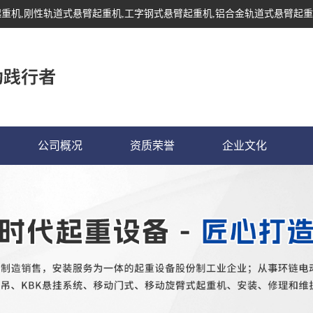
起重机
,刚性轨道式悬臂起重机,工字钢式悬臂起重机,铝合金轨道式悬臂起重
公司概况
资质荣誉
企业文化