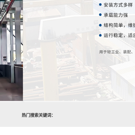
热门搜索关键词：