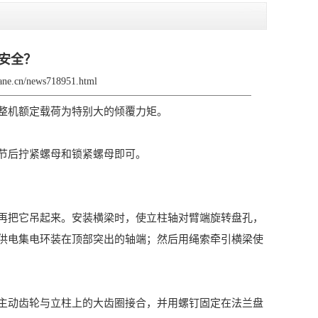
安全？
rane.cn/news718951.html
整机额定载荷为特别大的倾覆力矩。
节后拧紧螺母和锁紧螺母即可。
再把它吊起来。安装横梁时，使立柱轴对臂端旋转盘孔，
供电集电环装在顶部突出的轴端；然后用绳索牵引横梁使
主动齿轮与立柱上的大齿圈接合，并用螺钉固定在法兰盘