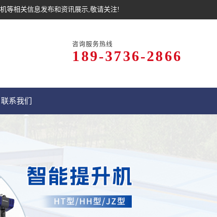
机等相关信息发布和资讯展示,敬请关注!
咨询服务热线
189-3736-2866
联系我们