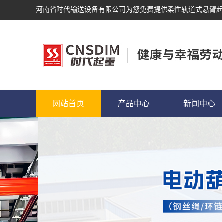
河南省时代输送设备有限公司为您免费提供
柔性轨道式悬臂
网站首页
产品中心
新闻中心