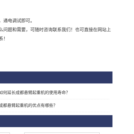
，通电调试即可。
么问题和需要，可随时咨询联系我们！也可直接在网站上
系！
如何延长成都悬臂起重机的使用寿命？
成都悬臂起重机的优点有哪些？