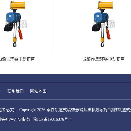
成都PK环链电动葫芦
成都PK型环链电动葫芦
誉
联系我们
网站地图
究！ Copyright 2026 柔性轨道式墙壁悬臂起重机哪家好?刚性
迎来电生产定制款!
豫ICP备19016376号-4