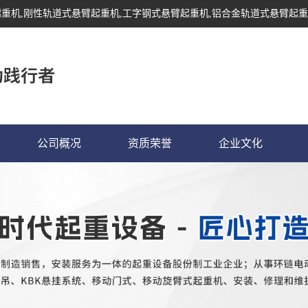
起重机
,刚性轨道式悬臂起重机,工字钢式悬臂起重机,铝合金轨道式悬臂起重
公司概况
资质荣誉
企业文化