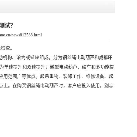
测试？
rane.cn/news812538.html
量检查。
传动机构、滚筒或链轮组成，分为钢丝绳电动葫芦和
成都环
为单速提升和双速提升；微型电动葫芦、绞车和多功能提
应用范围广等优点。起吊重物、装卸工作、维修设备、起
点上。在购买钢丝绳电动葫芦时，客户应投入使用。别忘