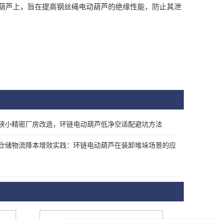
芦上，旨在提高钢丝绳电动葫芦的绝缘性能，防止其泄
狭小精密厂房改造，环链电动葫芦低净空适配避坑方法
仓储物流降本增效实践：环链电动葫芦在装卸堆垛场景的应