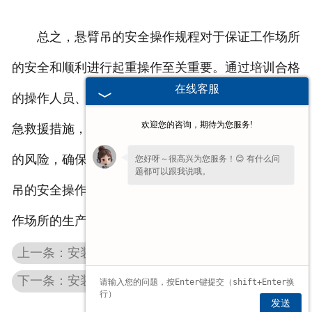
总之，悬臂吊的安全操作规程对于保证工作场所
的安全和顺利进行起重操作至关重要。通过培训合格
在线客服
的操作人员、定期设备检查、遵守安全事项和掌握应
欢迎您的咨询，期待为您服务!
急救援措施，可以蕞大程度地降低悬臂吊操作过程中
的风险，确保人员和设备的安全。只有严格遵守悬臂
您好呀～很高兴为您服务！😊 有什么问
题都可以跟我说哦。
吊的安全操作规程，才能有效预防事故发生，保障工
作场所的生产效率和操作人员的身体健康。
上一条：安装成都环链电动葫芦需要注意哪些问题
下一条：安装环链电动葫芦链条的方法与注意事项
发送