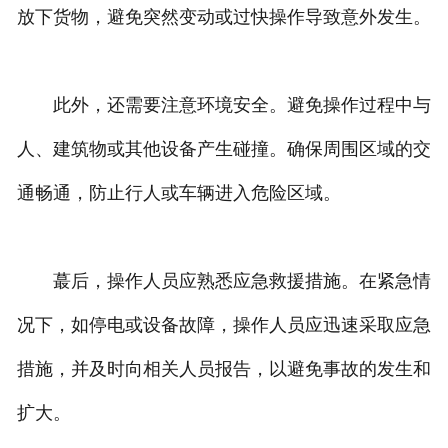
放下货物，避免突然变动或过快操作导致意外发生。
此外，还需要注意环境安全。避免操作过程中与
人、建筑物或其他设备产生碰撞。确保周围区域的交
通畅通，防止行人或车辆进入危险区域。
蕞后，操作人员应熟悉应急救援措施。在紧急情
况下，如停电或设备故障，操作人员应迅速采取应急
措施，并及时向相关人员报告，以避免事故的发生和
扩大。