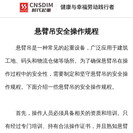
网站首页
产品中心
悬臂吊安全操作规程
新闻中心
悬臂吊是一种常见的起重设备，广泛应用于建筑
公司概况
工地、码头和物流仓储等场所。为了确保悬臂吊在操
资质荣誉
作过程中的安全性，需要制定和坚守悬臂吊的安全操
企业文化
作规程。下面介绍一些悬臂吊的安全操作规程。
联系我们
首先，操作人员必须具备相关的资质和培训。只
有经过专门培训、持有合法操作证书，并且熟知悬臂