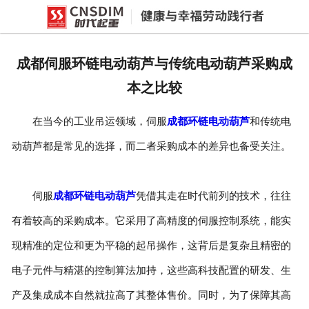
网站首页
产品中心
成都伺服环链电动葫芦与传统电动葫芦采购成
新闻中心
本之比较
公司概况
在当今的工业吊运领域，伺服
成都环链电动葫芦
和传统电
资质荣誉
动葫芦都是常见的选择，而二者采购成本的差异也备受关注。
企业文化
联系我们
伺服
成都环链电动葫芦
凭借其走在时代前列的技术，往往
有着较高的采购成本。它采用了高精度的伺服控制系统，能实
现精准的定位和更为平稳的起吊操作，这背后是复杂且精密的
电子元件与精湛的控制算法加持，这些高科技配置的研发、生
产及集成成本自然就拉高了其整体售价。同时，为了保障其高