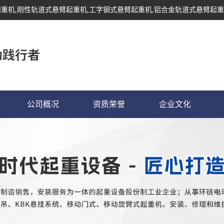
起重机
,刚性轨道式悬臂起重机,工字钢式悬臂起重机,铝合金轨道式悬臂起重
公司概况
资质荣誉
企业文化