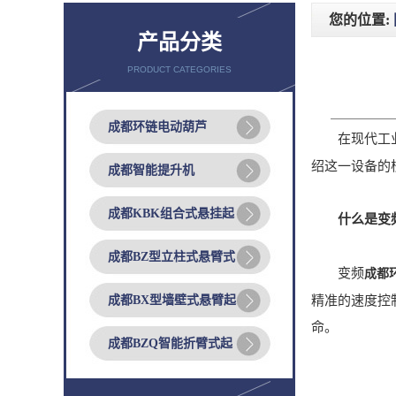
您的位置:
产品分类
PRODUCT CATEGORIES
成都环链电动葫芦
在现代工业
绍这一设备的
成都智能提升机
成都KBK组合式悬挂起
什么是变
成都BZ型立柱式悬臂式
变频
成都
成都BX型墙壁式悬臂起
精准的速度控
命。
成都BZQ智能折臂式起