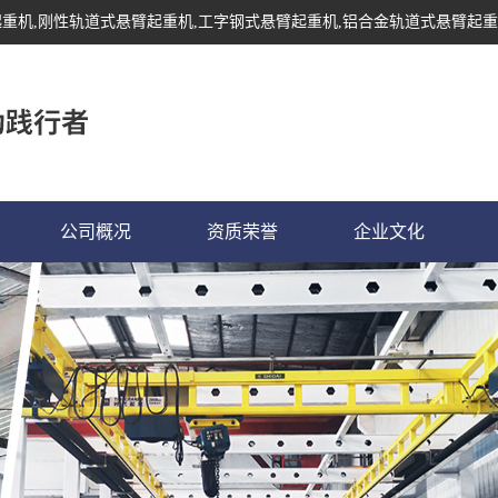
起重机
,刚性轨道式悬臂起重机,工字钢式悬臂起重机,铝合金轨道式悬臂起重
公司概况
资质荣誉
企业文化