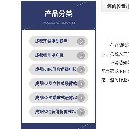
您的位置:
产品分类
PRODUCT CATEGORIES
成都环链电动葫芦
在仓储物流、
同，摆脱人工
成都智能提升机
环境感知与识
成都KBK组合式悬挂起
配条码或 R
态，避免作业
成都BZ型立柱式悬臂式
成都BX型墙壁式悬臂起
成都BZQ智能折臂式起