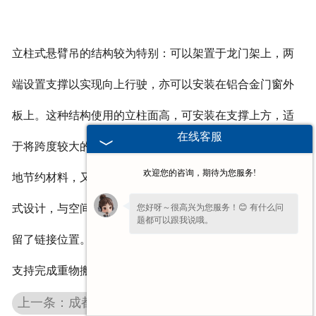
立柱式悬臂吊的结构较为特别：可以架置于龙门架上，两
端设置支撑以实现向上行驶，亦可以安装在铝合金门窗外
板上。这种结构使用的立柱面高，可安装在支撑上方，适
在线客服
于将跨度较大的梁面和组合支撑固定在侧方，既可以很好
欢迎您的咨询，期待为您服务!
地节约材料，又可以很好地控制设计误差。背楞采用整体
您好呀～很高兴为您服务！😊 有什么问
式设计，与空间平衡。独特的立柱悬臂系统已经为轨道预
题都可以跟我说哦。
留了链接位置。通过这种形式，立柱式悬臂吊可以更好地
支持完成重物搬运。
上一条：成都防爆电动葫芦的使用特点介绍