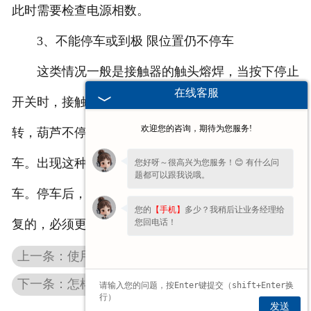
此时需要检查电源相数。
3、不能停车或到极 限位置仍不停车
这类情况一般是接触器的触头熔焊，当按下停止
在线客服
开关时，接触器的触头不能断开，电机照常得电运
欢迎您的咨询，期待为您服务!
转，葫芦不停车；到位置如限位器失灵，葫芦不停
车。出现这种情况，立即切断电源，使葫芦强行停
您好呀～很高兴为您服务！😊 有什么问
题都可以跟我说哦。
车。停车后，检修接触器或限位器，严重损坏无法修
您的
【手机】
多少？我稍后让业务经理给
您回电话！
复的，必须更换。
上一条：使用成都悬臂吊的时候应该遵守哪些规定？
下一条：怎样维护才能提高成都环链电动葫芦寿命
发送