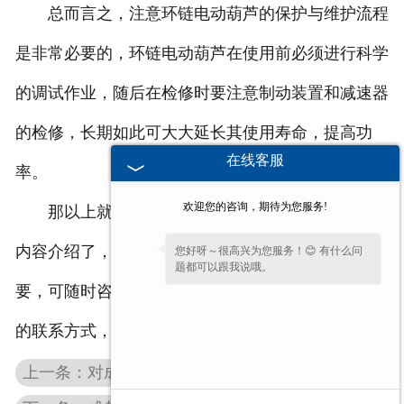
总而言之，注意环链电动葫芦的保护与维护流程
是非常必要的，环链电动葫芦在使用前必须进行科学
的调试作业，随后在检修时要注意制动装置和减速器
的检修，长期如此可大大延长其使用寿命，提高功
在线客服
率。
欢迎您的咨询，期待为您服务!
那以上就是对于提高环链电动葫芦的寿命的一些
内容介绍了，大家可以了解一下，有什么问题和需
您好呀～很高兴为您服务！😊 有什么问
题都可以跟我说哦。
要，可随时咨询联系我们！也可直接在网站上留下您
的联系方式，我们会及时与您联系！
上一条：对成都电动葫芦一些常见问题的具体分析