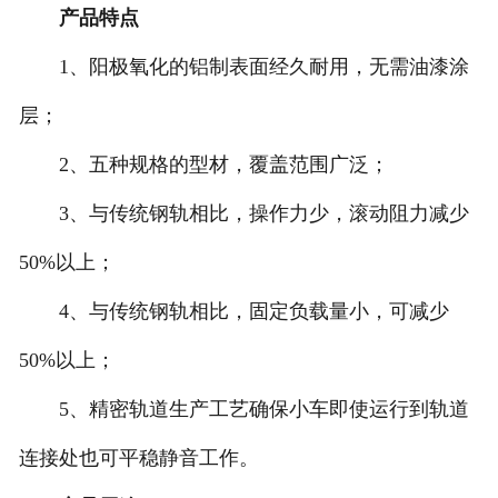
产品特点
成都BX型墙壁式悬臂起重机
1、阳极氧化的铝制表面经久耐用，无需油漆涂
-
成都工字钢式墙壁式悬臂起重机
层；
2、五种规格的型材，覆盖范围广泛；
-
成都柔性轨道式墙壁式悬臂起重机
3、与传统钢轨相比，操作力少，滚动阻力减少
-
成都铝合金轨道式墙壁式悬臂起重
50%以上；
机
4、与传统钢轨相比，固定负载量小，可减少
成都BZQ智能折臂式起重机
50%以上；
-
成都BZQ-A前置葫芦
5、精密轨道生产工艺确保小车即使运行到轨道
-
成都BZQ-B后置葫芦
连接处也可平稳静音工作。