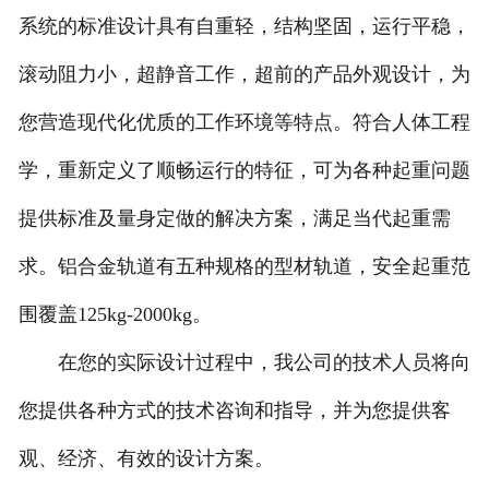
系统的标准设计具有自重轻，结构坚固，运行平稳，
成都KBK组合式悬挂起重机
滚动阻力小，超静音工作，超前的产品外观设计，为
-
成都KBK柔性组合式悬挂起重机
您营造现代化优质的工作环境等特点。符合人体工程
-
成都KBK-C刚性组合式悬挂起重机
学，重新定义了顺畅运行的特征，可为各种起重问题
-
成都KBK-L铝合金轨道悬挂起重机
提供标准及量身定做的解决方案，满足当代起重需
成都BZ型立柱式悬臂式起重机
求。铝合金轨道有五种规格的型材轨道，安全起重范
围覆盖125kg-2000kg。
-
成都柔性轨道式悬臂起重机
在您的实际设计过程中，我公司的技术人员将向
-
成都刚性轨道式悬臂起重机
您提供各种方式的技术咨询和指导，并为您提供客
-
成都工字钢式悬臂起重机
观、经济、有效的设计方案。
-
成都铝合金轨道式悬臂起重机