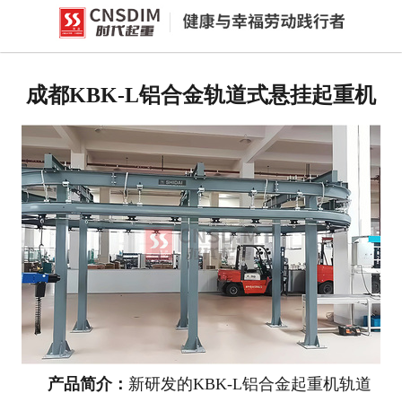
网站首页
成都环链电动葫芦
成都KBK-L铝合金轨道式悬挂起重机
-
成都PK型电动环链葫芦
-
成都欧式电动环链葫芦(同轴手柄
款)
成都智能提升机
-
成都H系列智能提升机
-
成都J系列智能提升机
产品简介：
新研发的KBK-L铝合金起重机轨道
-
成都v系列智能提升机