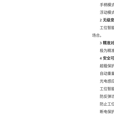
手柄模式：
浮动模式：
2 无级
工位智能提
场合。
3 精准
极为精准的
4 安全
超载保护
自动重量感
光电感应
工位智能提
防反弹功
防止工位智
断电保护