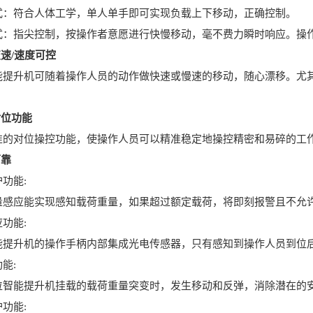
符合人体工学，单人单手即可实现负载上下移动，正确控制。
指尖控制，按操作者意愿进行快慢移动，毫不费力瞬时响应。操作
变速/速度可控
升机可随着操作人员的动作做快速或慢速的移动，随心漂移。尤其
对位功能
对位操控功能，使操作人员可以精准稳定地操控精密和易碎的工
可靠
功能:
应能实现感知载荷重量，如果超过额定载荷，将即刻报警且不允
功能:
升机的操作手柄内部集成光电传感器，只有感知到操作人员到位后
能:
能提升机挂载的载荷重量突变时，发生移动和反弹，消除潜在的
功能: