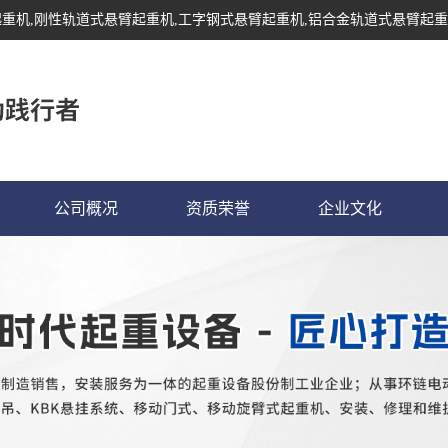
起重机
,刚性轨道式悬臂起重机,工字钢式悬臂起重机,铝合金轨道式悬臂起重
公司概况
资质荣誉
企业文化