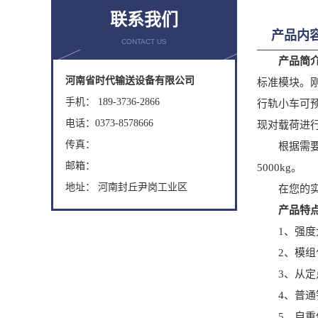
联系我们
产品内
CONTACT US
产品简
河南省时代输送设备有限公司
标准模块。
手机： 189-3736-2866
行轨小车可
电话：0373-8578666
现对载荷进
传真：
根据需要可
邮箱：
5000kg。
地址： 河南封丘尹岗工业区
在您的实际
产品特
1、强度大
2、模组化
3、从定点
4、普通钢
5、自重低