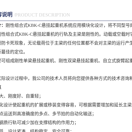
容说明
/PRODUCT DESCRIPTION
介：
刚性组合式KBK-C悬挂起重机系统应用模块化设计，将不同型
刚性组合式KBK-C悬挂起重机的行轨及主梁是刚性的。动载或空载
预防卡死现象，无论载荷位于主梁的任何位置都不会对主梁的运行产
行蕞佳的定位。
组成刚性单梁悬挂起重机、刚性双梁悬挂起重机、自立式旋臂起重机、
设计过程中，我公司的技术人员将向您提供各种方式的技术咨询和
点
、刚度好、自重轻；
设计使起重机的扩展或移装变得容易，可根据需要增加和延长主梁
运送到高准确度的多点、多节拍的自动化输送；
质行轨可减少加在支撑结构的作用力；
，设计紧凑，结构稳定、安全可靠；