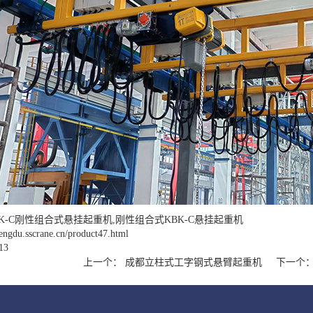
K-C刚性组合式悬挂起重机,刚性组合式KBK-C悬挂起重机
hengdu.sscrane.cn/product47.html
13
上一个：
成都立柱式工字钢式悬臂起重机
下一个