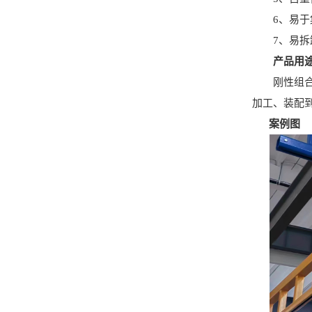
6、易于集
7、易拆卸
产品用
刚性组合式
加工、装配
案例图