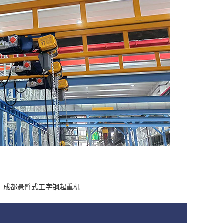
：
成都悬臂式工字钢起重机