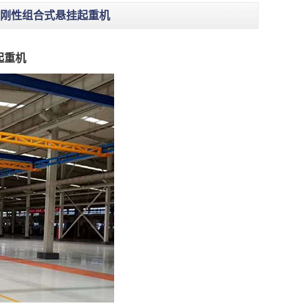
-C刚性组合式悬挂起重机
起重机