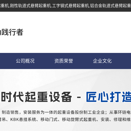
起重机
,刚性轨道式悬臂起重机,工字钢式悬臂起重机,铝合金轨道式悬臂起重
公司概况
资质荣誉
企业文化