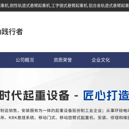
起重机
,刚性轨道式悬臂起重机,工字钢式悬臂起重机,铝合金轨道式悬臂起重
公司概况
资质荣誉
企业文化