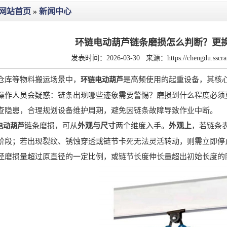
网站首页
»
新闻中心
环链电动葫芦链条磨损怎么判断？更
发表时间：2026-03-30
来源：
https://chengdu.ssc
库等物料搬运场景中，
是高频使用的起重设备，其核
环链电动葫芦
操作人员会疑惑：链条出现哪些迹象需要警惕？磨损到什么程度必须
查隐患，合理规划设备维护周期，避免因链条故障导致作业中断。
链条磨损，可从
外观与尺寸
两个维度入手。
外观上
，若链条
电动葫芦
阶段；若出现裂纹、锈蚀穿透或链节卡死无法灵活转动，则需立即停
径磨损量超过原直径的一定比例，或链节长度伸长量超出初始长度的