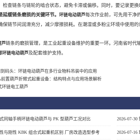
，检查链条与链轮的啮合状态，避免卡滞或偏移。同时，要记录更换
是延缓链条磨损的关键环节。
每次作业前，可先用干净
环链电动葫芦
确保链节间润滑充分，减少摩擦损耗。在潮湿或多粉尘环境中使用的
链条的磨损管理，是工业起重设备维护的重要一环。河南省时代
葫芦
及配套维护支持。
都环链电动葫芦
间到码头：环链电动葫芦在多行业物料吊装中的应用
-A前置葫芦折臂式起重设备：结构特点与应用场景解析
式环链电工葫芦
式同轴手柄环链电动葫芦与 PK 型葫芦工况对比
2026-07-30
性与刚性 KBK 组合式起重机区别 厂房改造选型参考
2026-07-16