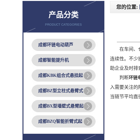
您的位置:
产品分类
PRODUCT CATEGORIES
成都环链电动葫芦
在车间、仓
连续性。不少
成都智能提升机
助企业及时排
成都KBK组合式悬挂起
判断
环链
入需要关注的
成都BZ型立柱式悬臂式
当链节平均直
成都BX型墙壁式悬臂起
成都BZQ智能折臂式起