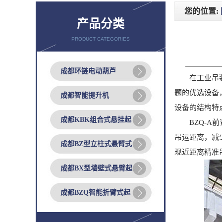
您的位置:
产品分类
PRODUCT CATEGORIES
成都环链电动葫芦
在工业吊装领
题的优选设备
成都智能提升机
设备的结构特
成都KBK组合式悬挂起
BZQ-A前
吊运距离，减
成都BZ型立柱式悬臂式
现近距离精准
成都BX型墙壁式悬臂起
成都BZQ智能折臂式起