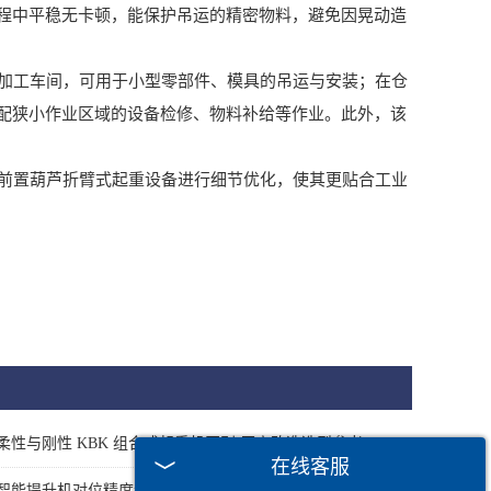
程中平稳无卡顿，能保护吊运的精密物料，避免因晃动造
械加工车间，可用于小型零部件、模具的吊运与安装；在仓
配狭小作业区域的设备检修、物料补给等作业。此外，该
前置葫芦折臂式起重设备进行细节优化，使其更贴合工业
柔性与刚性 KBK 组合式起重机区别 厂房改造选型参考
在线客服
智能提升机对位精度参数解读 精密零部件吊装选型