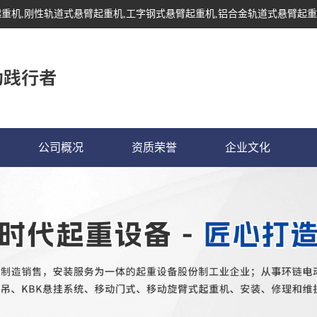
起重机
,刚性轨道式悬臂起重机,工字钢式悬臂起重机,铝合金轨道式悬臂起重
公司概况
资质荣誉
企业文化