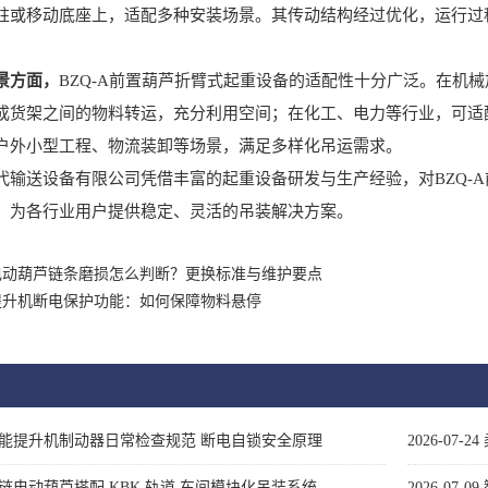
柱或移动底座上，适配多种安装场景。其传动结构经过优化，运行过
景方面，
BZQ-A前置葫芦折臂式起重设备的适配性十分广泛。在机
成货架之间的物料转运，充分利用空间；在化工、电力等行业，可适
户外小型工程、物流装卸等场景，满足多样化吊运需求。
送设备有限公司凭借丰富的起重设备研发与生产经验，对BZQ-A
，为各行业用户提供稳定、灵活的吊装解决方案。
电动葫芦链条磨损怎么判断？更换标准与维护要点
提升机断电保护功能：如何保障物料悬停
能提升机制动器日常检查规范 断电自锁安全原理
2026-07-24
链电动葫芦搭配 KBK 轨道 车间模块化吊装系统
2026-07-09