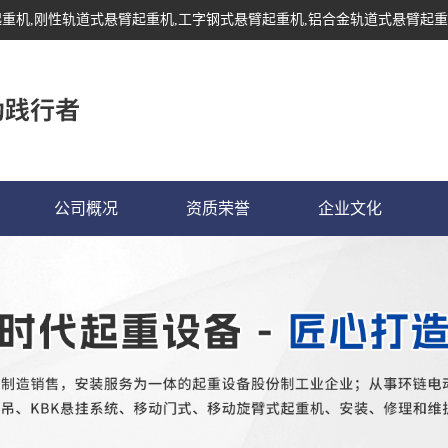
起重机
,刚性轨道式悬臂起重机,工字钢式悬臂起重机,铝合金轨道式悬臂起重
公司概况
资质荣誉
企业文化