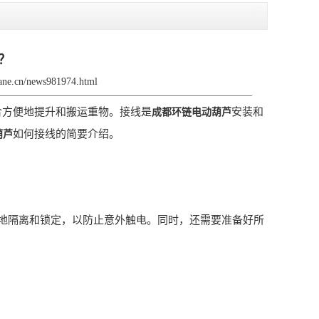
？
rane.cn/news981974.html
合方便地提升和搬运重物。接线是
安装和
成都环链电动葫芦
如何接线的简要介绍。
葫芦
隔离和锁定，以防止意外触电。同时，还需要准备好所